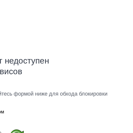
т недоступен
рвисов
йтесь формой ниже для обхода блокировки
ом