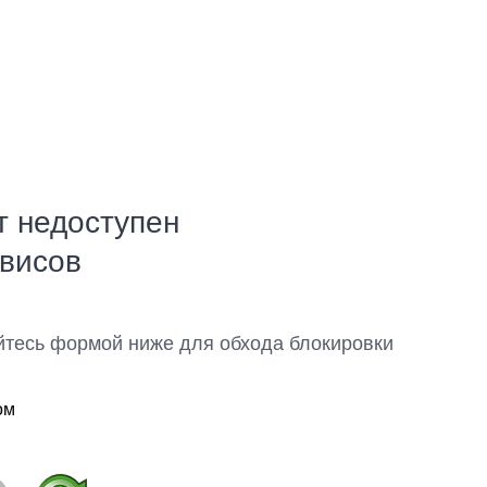
т недоступен
рвисов
йтесь формой ниже для обхода блокировки
ом