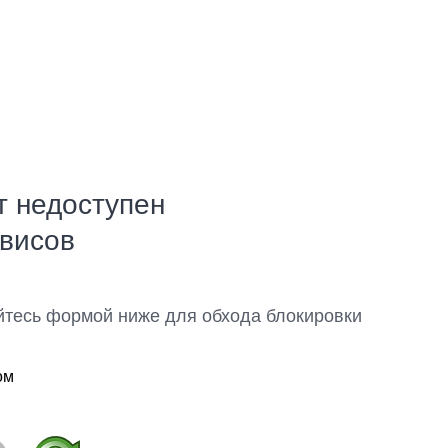
т недоступен
рвисов
йтесь формой ниже для обхода блокировки
ом