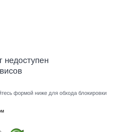
т недоступен
рвисов
йтесь формой ниже для обхода блокировки
ом