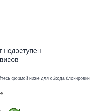
т недоступен
рвисов
йтесь формой ниже для обхода блокировки
ом