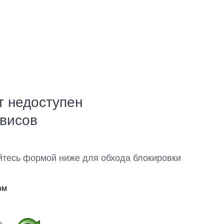
т недоступен
рвисов
йтесь формой ниже для обхода блокировки
ом