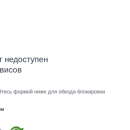
т недоступен
рвисов
йтесь формой ниже для обхода блокировки
ом