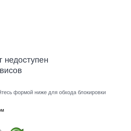
т недоступен
рвисов
йтесь формой ниже для обхода блокировки
ом