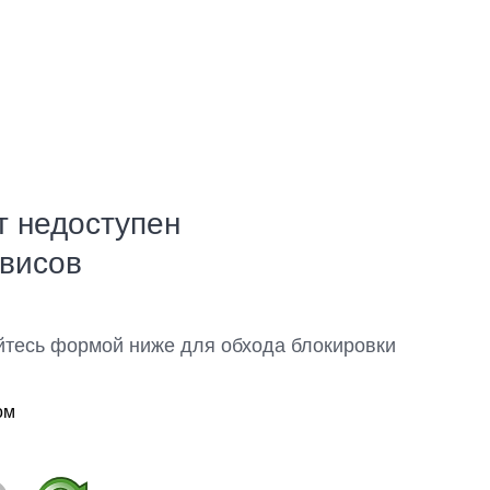
т недоступен
рвисов
йтесь формой ниже для обхода блокировки
ом