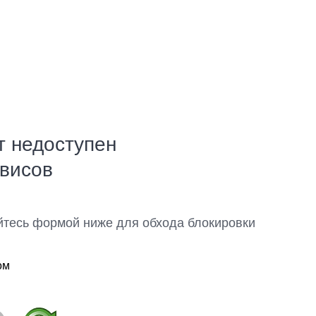
т недоступен
рвисов
йтесь формой ниже для обхода блокировки
ом