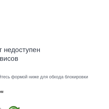
т недоступен
рвисов
йтесь формой ниже для обхода блокировки
ом