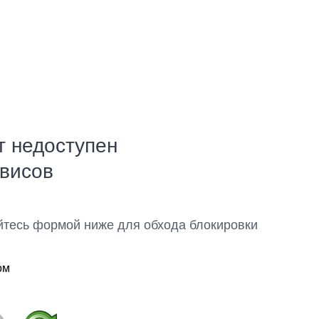
т недоступен
рвисов
йтесь формой ниже для обхода блокировки
ом