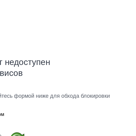
т недоступен
рвисов
йтесь формой ниже для обхода блокировки
ом