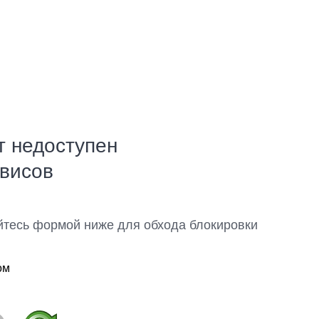
т недоступен
рвисов
йтесь формой ниже для обхода блокировки
ом