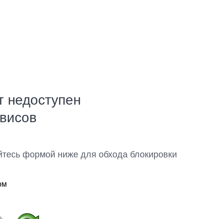
т недоступен
рвисов
йтесь формой ниже для обхода блокировки
ом