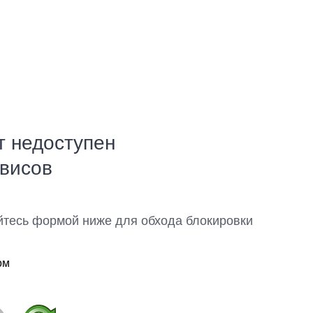
т недоступен
рвисов
йтесь формой ниже для обхода блокировки
ом