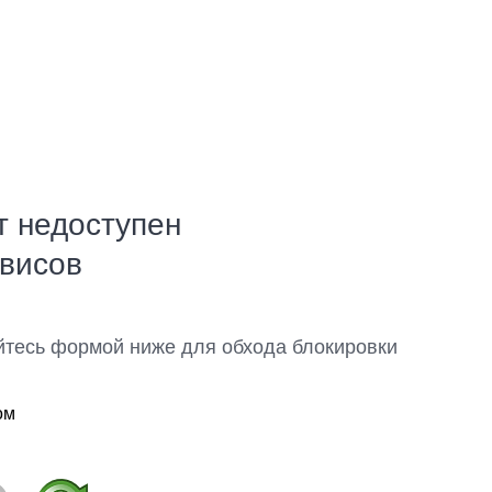
т недоступен
рвисов
йтесь формой ниже для обхода блокировки
ом