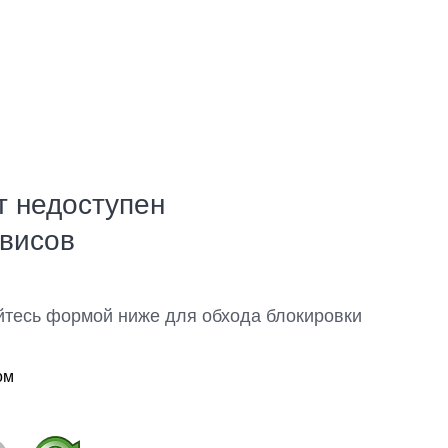
т недоступен
рвисов
йтесь формой ниже для обхода блокировки
ом