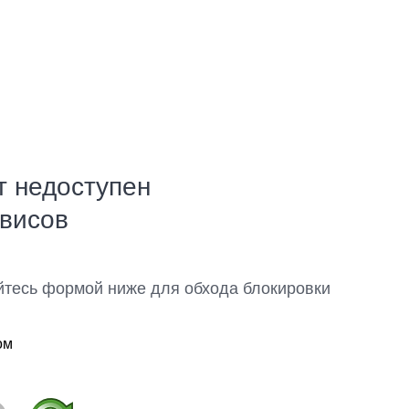
т недоступен
рвисов
йтесь формой ниже для обхода блокировки
ом