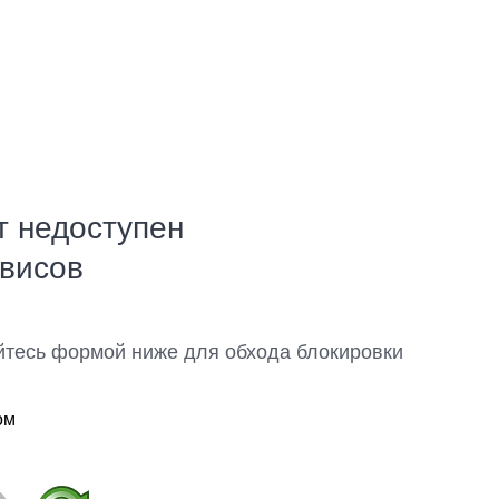
т недоступен
рвисов
йтесь формой ниже для обхода блокировки
ом