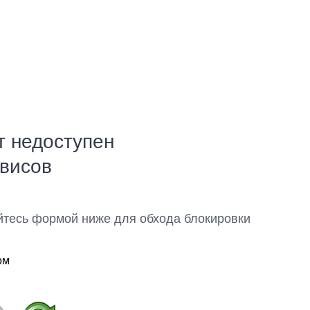
т недоступен
рвисов
йтесь формой ниже для обхода блокировки
ом