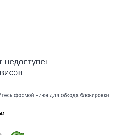
т недоступен
рвисов
йтесь формой ниже для обхода блокировки
ом