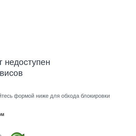
т недоступен
рвисов
йтесь формой ниже для обхода блокировки
ом