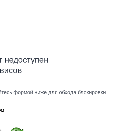
т недоступен
рвисов
йтесь формой ниже для обхода блокировки
ом