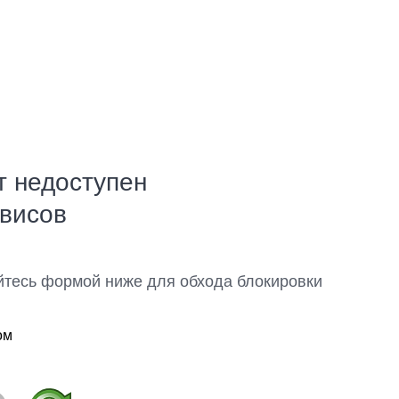
т недоступен
рвисов
йтесь формой ниже для обхода блокировки
ом