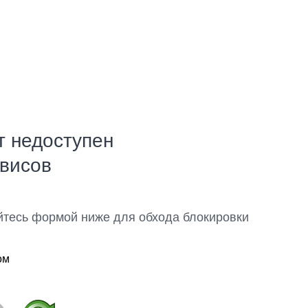
т недоступен
рвисов
йтесь формой ниже для обхода блокировки
ом