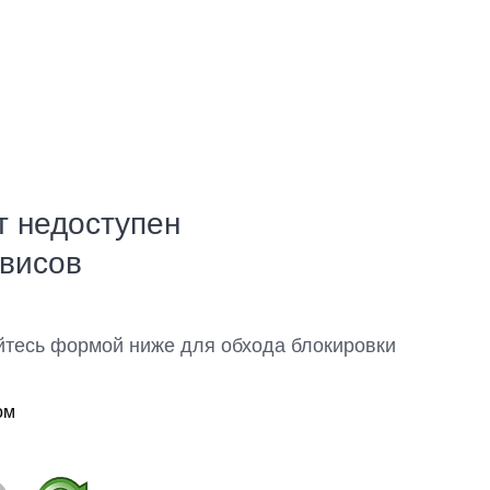
т недоступен
рвисов
йтесь формой ниже для обхода блокировки
ом