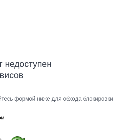
т недоступен
рвисов
йтесь формой ниже для обхода блокировки
ом