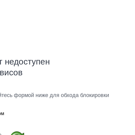
т недоступен
рвисов
йтесь формой ниже для обхода блокировки
ом