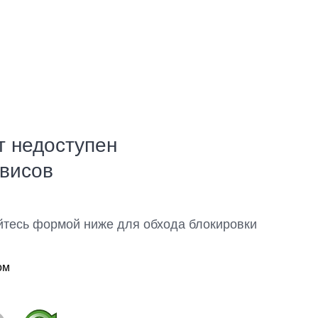
т недоступен
рвисов
йтесь формой ниже для обхода блокировки
ом