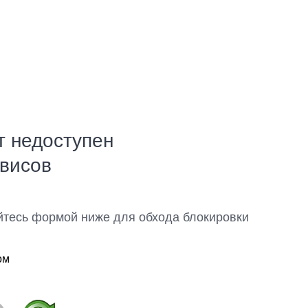
т недоступен
рвисов
йтесь формой ниже для обхода блокировки
ом