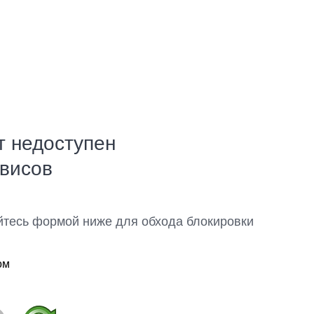
т недоступен
рвисов
йтесь формой ниже для обхода блокировки
ом