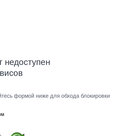
т недоступен
рвисов
йтесь формой ниже для обхода блокировки
ом