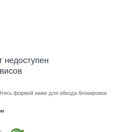
т недоступен
рвисов
йтесь формой ниже для обхода блокировки
ом