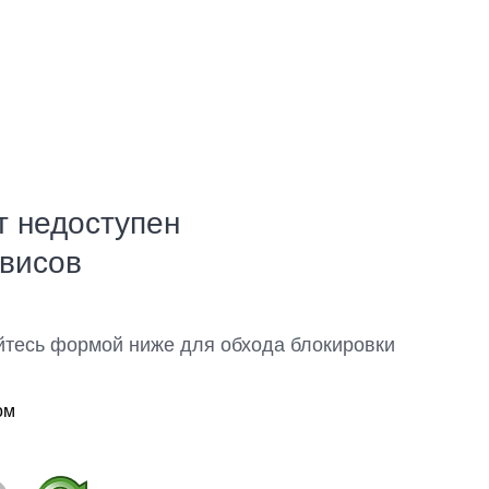
т недоступен
рвисов
йтесь формой ниже для обхода блокировки
ом