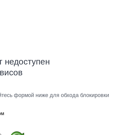
т недоступен
рвисов
йтесь формой ниже для обхода блокировки
ом