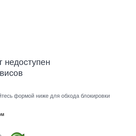
т недоступен
рвисов
йтесь формой ниже для обхода блокировки
ом