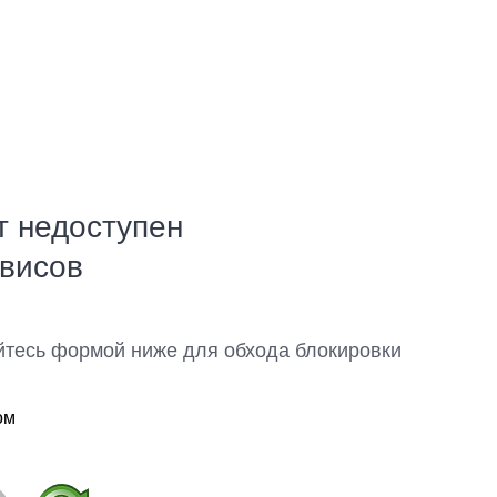
т недоступен
рвисов
йтесь формой ниже для обхода блокировки
ом