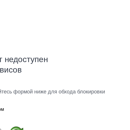
т недоступен
рвисов
йтесь формой ниже для обхода блокировки
ом