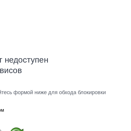
т недоступен
рвисов
йтесь формой ниже для обхода блокировки
ом