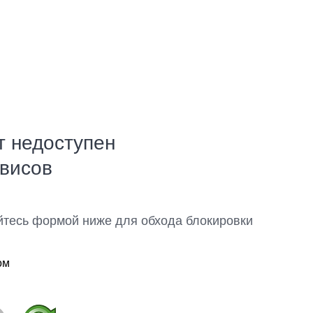
т недоступен
рвисов
йтесь формой ниже для обхода блокировки
ом