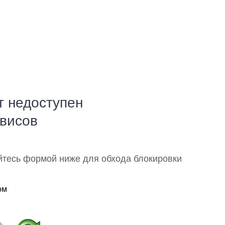
т недоступен
рвисов
йтесь формой ниже для обхода блокировки
ом