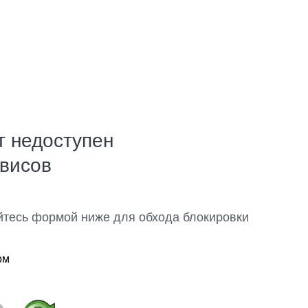
т недоступен
рвисов
йтесь формой ниже для обхода блокировки
ом