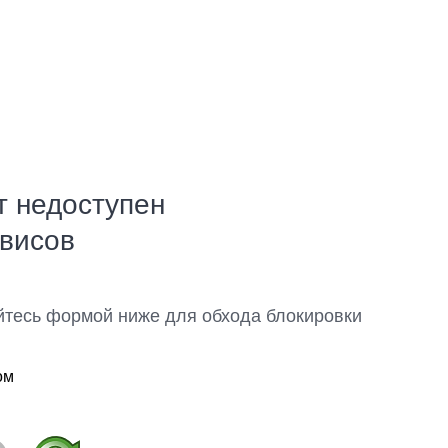
т недоступен
рвисов
йтесь формой ниже для обхода блокировки
ом