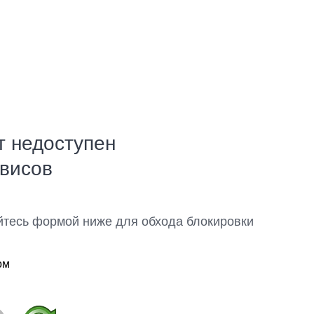
т недоступен
рвисов
йтесь формой ниже для обхода блокировки
ом