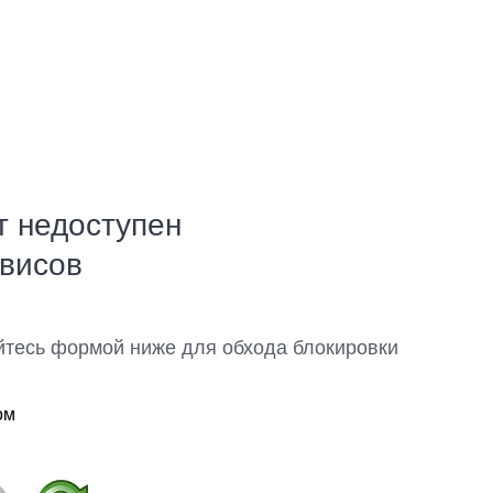
т недоступен
рвисов
йтесь формой ниже для обхода блокировки
ом