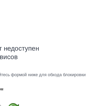
т недоступен
рвисов
йтесь формой ниже для обхода блокировки
ом