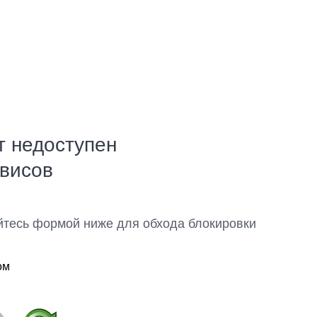
т недоступен
рвисов
йтесь формой ниже для обхода блокировки
ом