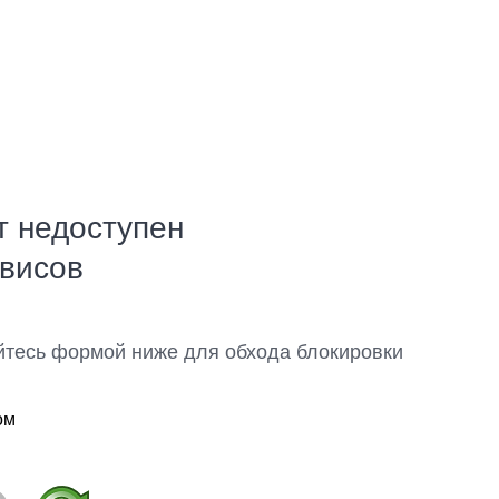
т недоступен
рвисов
йтесь формой ниже для обхода блокировки
ом