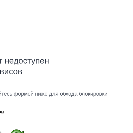
т недоступен
рвисов
йтесь формой ниже для обхода блокировки
ом